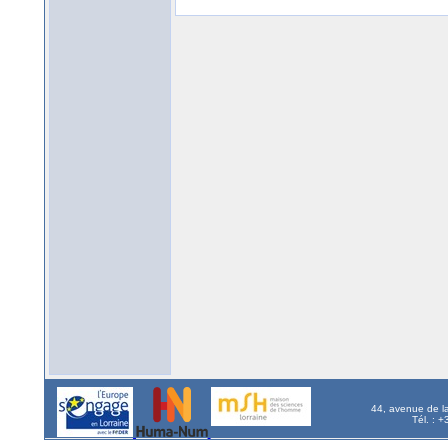
44, avenue de l
Tél. : 