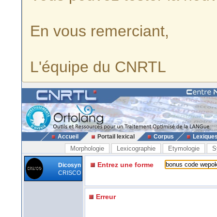
En vous remerciant,
L'équipe du CNRTL
Accueil
Portail lexical
Corpus
Lexique
Morphologie
Lexicographie
Etymologie
S
Entrez une forme
Dicosyn
CRISCO
Erreur