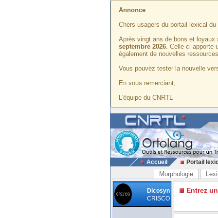
Annonce
Chers usagers du portail lexical d
Après vingt ans de bons et loyaux 
septembre 2026
. Celle-ci apporte
également de nouvelles ressources
Vous pouvez tester la nouvelle vers
En vous remerciant,
L'équipe du CNRTL
Accueil
Portail lexi
Morphologie
Lexi
Entrez u
Dicosyn
CRISCO