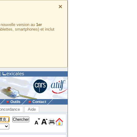
×
e nouvelle version au
1er
ablettes, smartphones) et inclut
Outils
Contact
oncordance
Aide