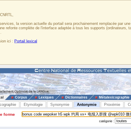
u CNRTL,
services, la version actuelle du portail sera prochainement remplacée par un
 une refonte complète de l'interface adaptée à tous les supports (ordinateurs, t
.
ion ici :
Portail lexical
cal
Corpus
Lexiques
Dictionnaires
Métalexicographie
cographie
Etymologie
Synonymie
Antonymie
Proxémie
C
ne forme
catégorie :