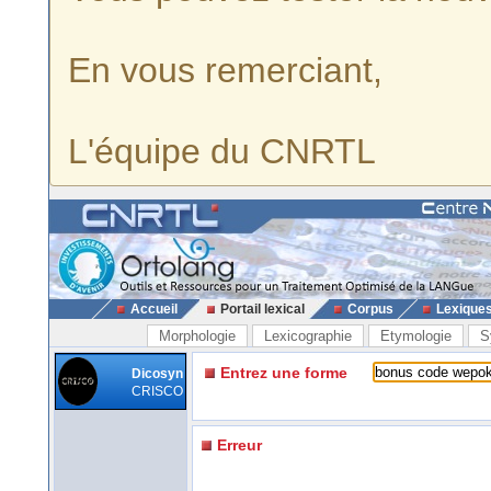
En vous remerciant,
L'équipe du CNRTL
Accueil
Portail lexical
Corpus
Lexique
Morphologie
Lexicographie
Etymologie
S
Entrez une forme
Dicosyn
CRISCO
Erreur