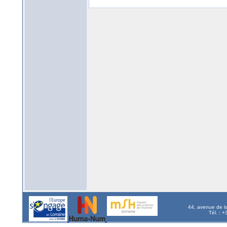
44, avenue de l
Tél. : 