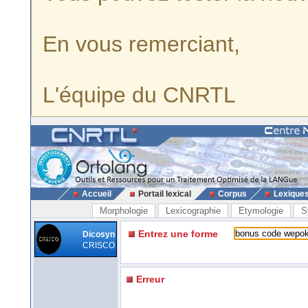
En vous remerciant,
L'équipe du CNRTL
Accueil
Portail lexical
Corpus
Lexique
Morphologie
Lexicographie
Etymologie
S
Entrez une forme
Dicosyn
CRISCO
Erreur