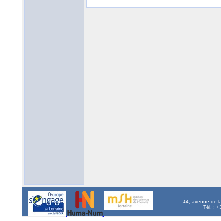
44, avenue de l
Tél. : 