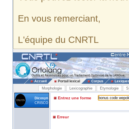
En vous remerciant,
L'équipe du CNRTL
Accueil
Portail lexical
Corpus
Lexique
Morphologie
Lexicographie
Etymologie
S
Entrez une forme
Dicosyn
CRISCO
Erreur