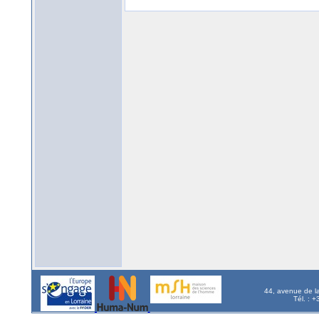
44, avenue de l
Tél. : 