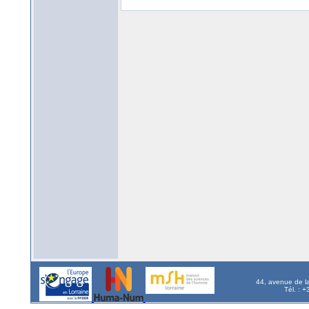
44, avenue de l
Tél. : 