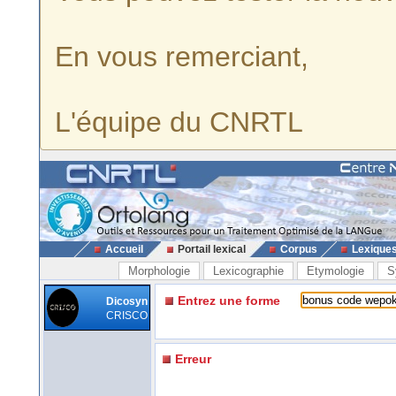
En vous remerciant,
L'équipe du CNRTL
Accueil
Portail lexical
Corpus
Lexique
Morphologie
Lexicographie
Etymologie
S
Entrez une forme
Dicosyn
CRISCO
Erreur