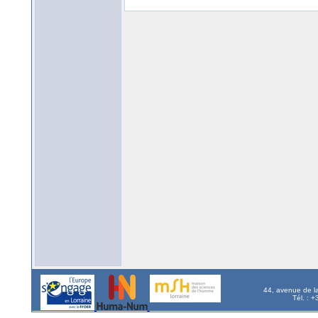
44, avenue de l
Tél. : 