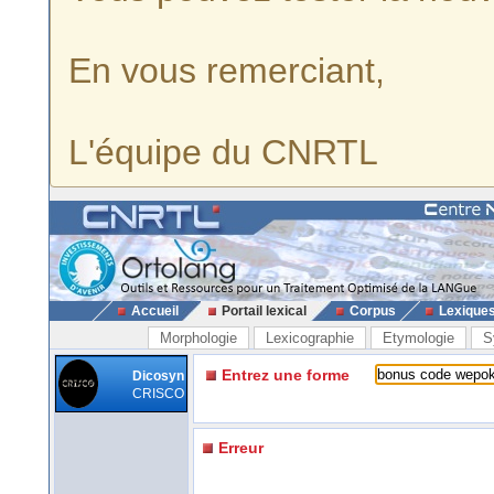
En vous remerciant,
L'équipe du CNRTL
Accueil
Portail lexical
Corpus
Lexique
Morphologie
Lexicographie
Etymologie
S
Entrez une forme
Dicosyn
CRISCO
Erreur