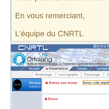
En vous remerciant,
L'équipe du CNRTL
Accueil
Portail lexical
Corpus
Lexique
Morphologie
Lexicographie
Etymologie
S
Entrez une forme
Dicosyn
CRISCO
Erreur