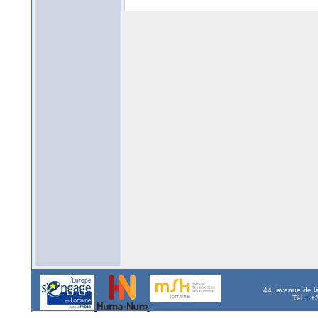
44, avenue de l
Tél. : 