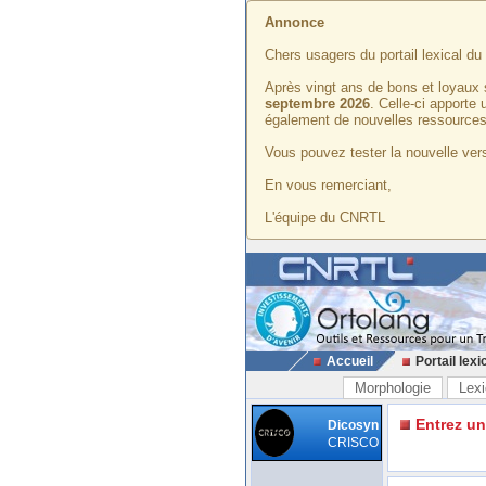
Annonce
Chers usagers du portail lexical d
Après vingt ans de bons et loyaux 
septembre 2026
. Celle-ci apporte
également de nouvelles ressources
Vous pouvez tester la nouvelle vers
En vous remerciant,
L'équipe du CNRTL
Accueil
Portail lexi
Morphologie
Lexi
Entrez u
Dicosyn
CRISCO