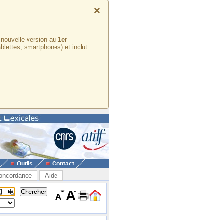
×
e nouvelle version au
1er
ablettes, smartphones) et inclut
Outils
Contact
oncordance
Aide