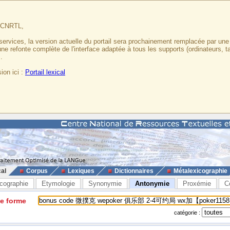
u CNRTL,
services, la version actuelle du portail sera prochainement remplacée par un
 une refonte complète de l'interface adaptée à tous les supports (ordinateurs, t
.
ion ici :
Portail lexical
cal
Corpus
Lexiques
Dictionnaires
Métalexicographie
cographie
Etymologie
Synonymie
Antonymie
Proxémie
C
ne forme
catégorie :