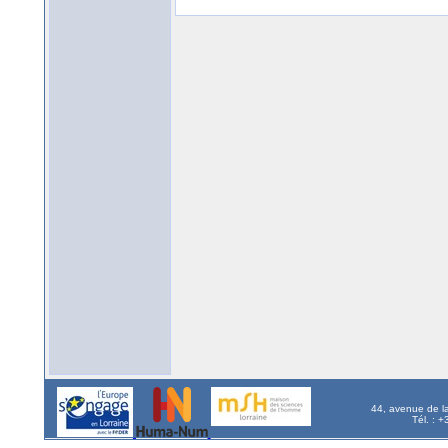
44, avenue de l
Tél. : 