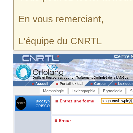
En vous remerciant,
L'équipe du CNRTL
Accueil
Portail lexical
Corpus
Lexique
Morphologie
Lexicographie
Etymologie
S
Entrez une forme
Dicosyn
CRISCO
Erreur