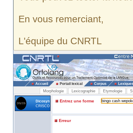
En vous remerciant,
L'équipe du CNRTL
Accueil
Portail lexical
Corpus
Lexique
Morphologie
Lexicographie
Etymologie
S
Entrez une forme
Dicosyn
CRISCO
Erreur