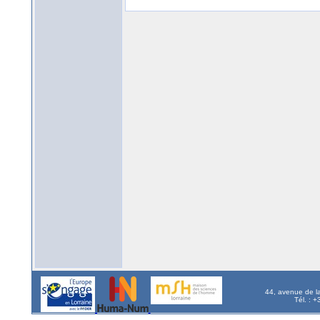
44, avenue de l
Tél. : 