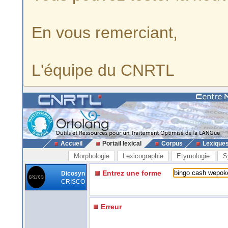
En vous remerciant,
L'équipe du CNRTL
Accueil
Portail lexical
Corpus
Lexique
Morphologie
Lexicographie
Etymologie
S
Entrez une forme
Dicosyn
CRISCO
Erreur