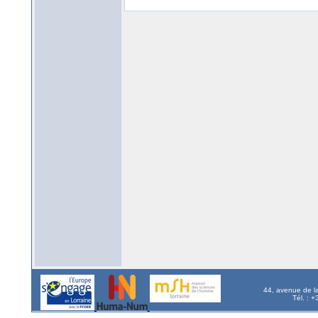
44, avenue de l
Tél. : 