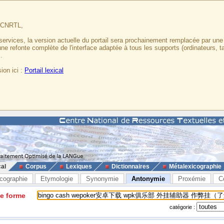
u CNRTL,
services, la version actuelle du portail sera prochainement remplacée par un
 une refonte complète de l'interface adaptée à tous les supports (ordinateurs, t
.
ion ici :
Portail lexical
cal
Corpus
Lexiques
Dictionnaires
Métalexicographie
cographie
Etymologie
Synonymie
Antonymie
Proxémie
C
ne forme
catégorie :