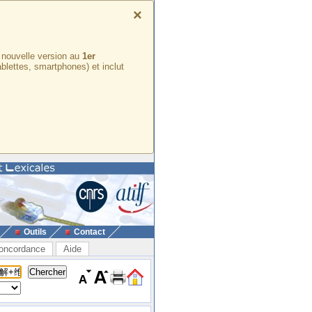
×
e nouvelle version au
1er
ablettes, smartphones) et inclut
Outils
Contact
oncordance
Aide