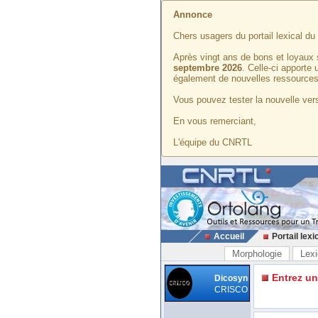
Annonce
Chers usagers du portail lexical d
Après vingt ans de bons et loyaux 
septembre 2026
. Celle-ci apporte
également de nouvelles ressources
Vous pouvez tester la nouvelle vers
En vous remerciant,
L'équipe du CNRTL
Accueil
Portail lexi
Morphologie
Lexi
Entrez u
Dicosyn
CRISCO