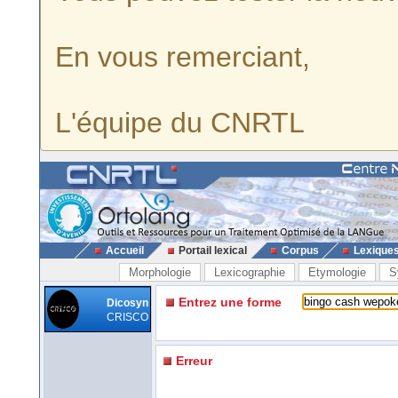
En vous remerciant,
L'équipe du CNRTL
Accueil
Portail lexical
Corpus
Lexique
Morphologie
Lexicographie
Etymologie
S
Entrez une forme
Dicosyn
CRISCO
Erreur