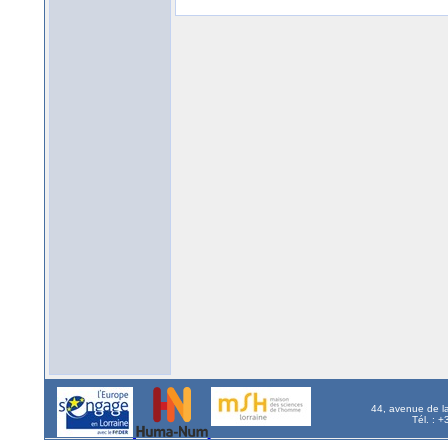
44, avenue de l
Tél. : 