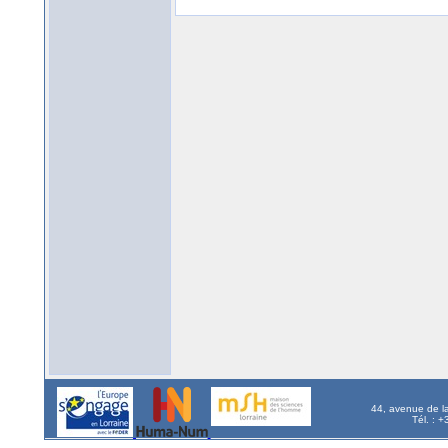
44, avenue de l
Tél. : 