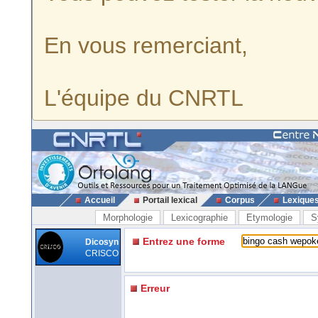
En vous remerciant,
L'équipe du CNRTL
Accueil
Portail lexical
Corpus
Lexique
Morphologie
Lexicographie
Etymologie
S
Entrez une forme
Dicosyn
CRISCO
Erreur