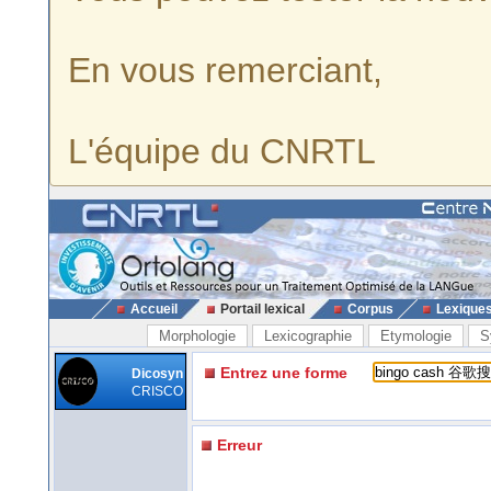
En vous remerciant,
L'équipe du CNRTL
Accueil
Portail lexical
Corpus
Lexique
Morphologie
Lexicographie
Etymologie
S
Entrez une forme
Dicosyn
CRISCO
Erreur