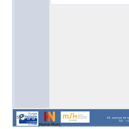
44, avenue de l
Tél. : 