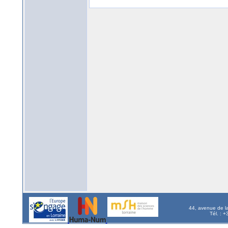
44, avenue de l
Tél. : 