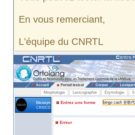
En vous remerciant,
L'équipe du CNRTL
Accueil
Portail lexical
Corpus
Lexique
Morphologie
Lexicographie
Etymologie
S
Entrez une forme
Dicosyn
CRISCO
Erreur