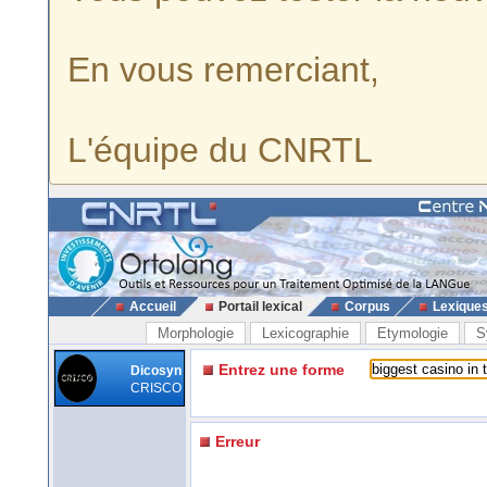
En vous remerciant,
L'équipe du CNRTL
Accueil
Portail lexical
Corpus
Lexique
Morphologie
Lexicographie
Etymologie
S
Entrez une forme
Dicosyn
CRISCO
Erreur