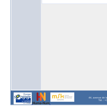
44, avenue de l
Tél. : 