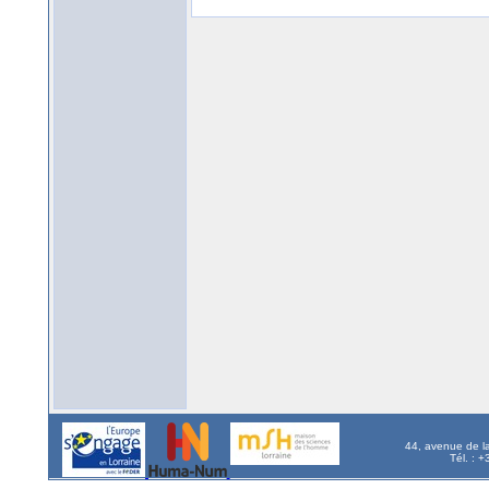
44, avenue de l
Tél. : 