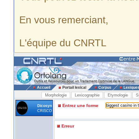
En vous remerciant,
L'équipe du CNRTL
Accueil
Portail lexical
Corpus
Lexique
Morphologie
Lexicographie
Etymologie
S
Entrez une forme
Dicosyn
CRISCO
Erreur