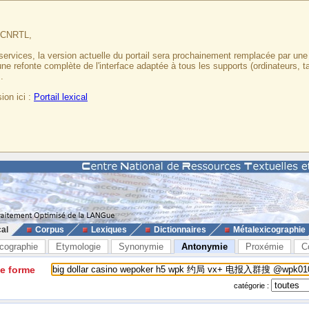
u CNRTL,
services, la version actuelle du portail sera prochainement remplacée par un
 une refonte complète de l'interface adaptée à tous les supports (ordinateurs, t
.
ion ici :
Portail lexical
cal
Corpus
Lexiques
Dictionnaires
Métalexicographie
cographie
Etymologie
Synonymie
Antonymie
Proxémie
C
ne forme
catégorie :