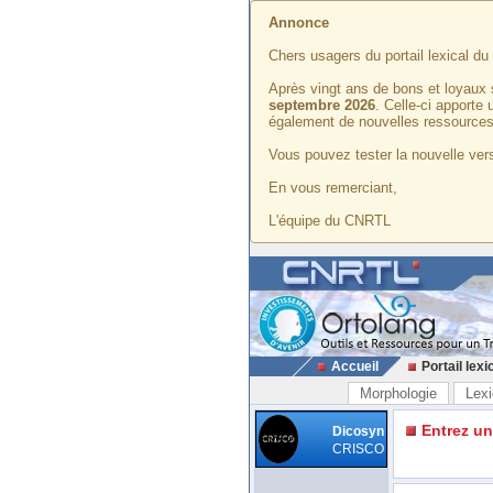
Annonce
Chers usagers du portail lexical d
Après vingt ans de bons et loyaux 
septembre 2026
. Celle-ci apporte
également de nouvelles ressources
Vous pouvez tester la nouvelle vers
En vous remerciant,
L'équipe du CNRTL
Accueil
Portail lexi
Morphologie
Lexi
Entrez u
Dicosyn
CRISCO