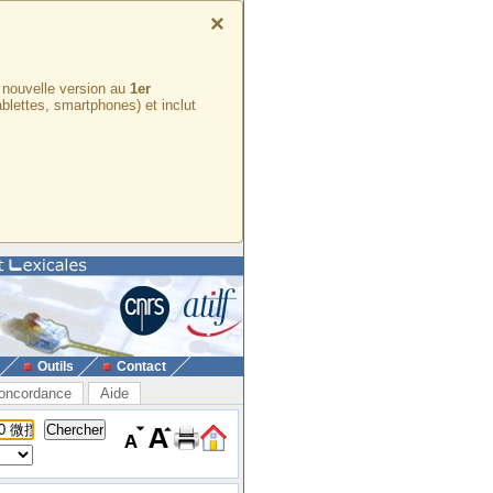
×
e nouvelle version au
1er
ablettes, smartphones) et inclut
Outils
Contact
oncordance
Aide