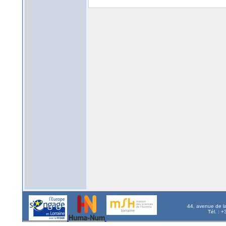
44, avenue de l
Tél. : 