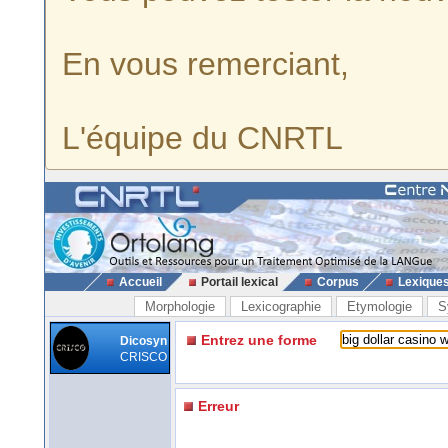
En vous remerciant,
L'équipe du CNRTL
Accueil
Portail lexical
Corpus
Lexique
Morphologie
Lexicographie
Etymologie
S
Entrez une forme
Dicosyn
CRISCO
Erreur