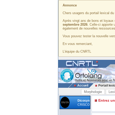
Annonce
Chers usagers du portail lexical d
Après vingt ans de bons et loyaux 
septembre 2026
. Celle-ci apporte
également de nouvelles ressources
Vous pouvez tester la nouvelle vers
En vous remerciant,
L'équipe du CNRTL
Accueil
Portail lexi
Morphologie
Lexi
Entrez u
Dicosyn
CRISCO