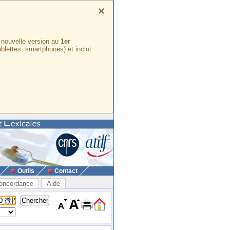
×
e nouvelle version au
1er
ablettes, smartphones) et inclut
Outils
Contact
oncordance
Aide