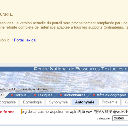
u CNRTL,
services, la version actuelle du portail sera prochainement remplacée par un
 une refonte complète de l'interface adaptée à tous les supports (ordinateurs, t
.
ion ici :
Portail lexical
cal
Corpus
Lexiques
Dictionnaires
Métalexicographie
cographie
Etymologie
Synonymie
Antonymie
Proxémie
C
ne forme
catégorie :