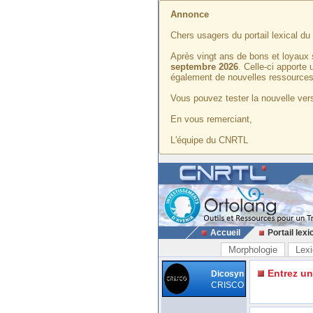
Annonce
Chers usagers du portail lexical d
Après vingt ans de bons et loyaux 
septembre 2026
. Celle-ci apporte
également de nouvelles ressources
Vous pouvez tester la nouvelle vers
En vous remerciant,
L'équipe du CNRTL
Accueil
Portail lexi
Morphologie
Lexi
Entrez u
Dicosyn
CRISCO