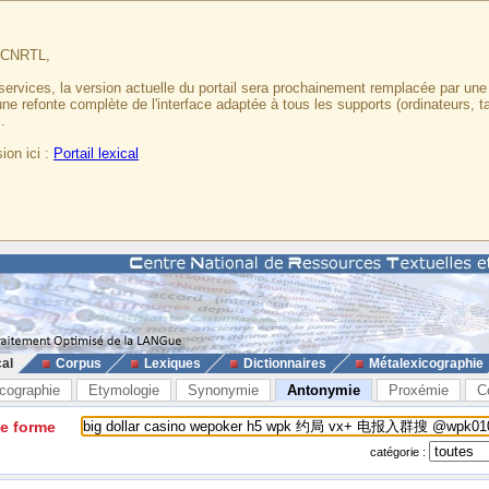
u CNRTL,
services, la version actuelle du portail sera prochainement remplacée par un
 une refonte complète de l'interface adaptée à tous les supports (ordinateurs, t
.
ion ici :
Portail lexical
cal
Corpus
Lexiques
Dictionnaires
Métalexicographie
cographie
Etymologie
Synonymie
Antonymie
Proxémie
C
ne forme
catégorie :