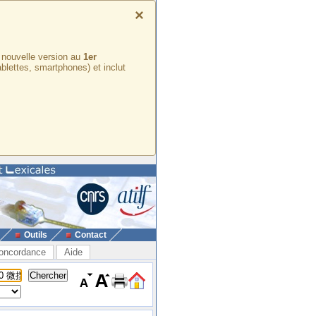
×
e nouvelle version au
1er
ablettes, smartphones) et inclut
Outils
Contact
oncordance
Aide