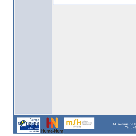
44, avenue de l
Tél. : 