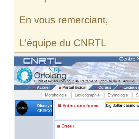
En vous remerciant,
L'équipe du CNRTL
Accueil
Portail lexical
Corpus
Lexique
Morphologie
Lexicographie
Etymologie
S
Entrez une forme
Dicosyn
CRISCO
Erreur