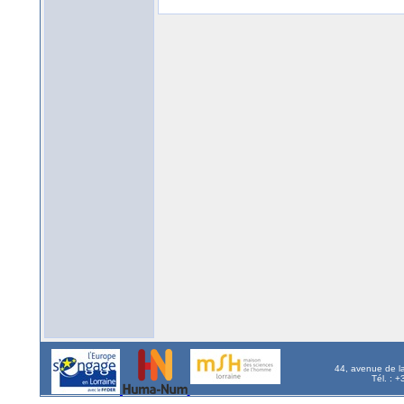
44, avenue de l
Tél. : 