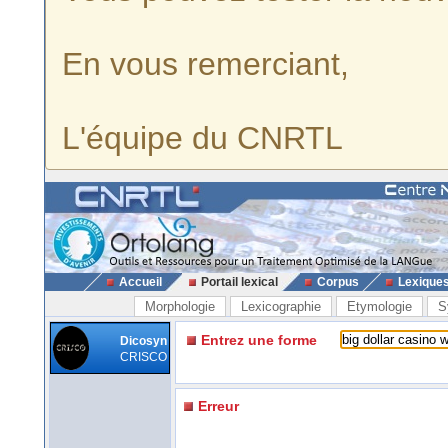
En vous remerciant,
L'équipe du CNRTL
Accueil
Portail lexical
Corpus
Lexique
Morphologie
Lexicographie
Etymologie
S
Entrez une forme
Dicosyn
CRISCO
Erreur