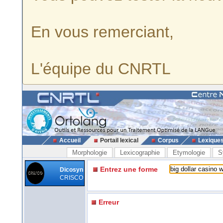
En vous remerciant,
L'équipe du CNRTL
Accueil
Portail lexical
Corpus
Lexique
Morphologie
Lexicographie
Etymologie
S
Entrez une forme
Dicosyn
CRISCO
Erreur