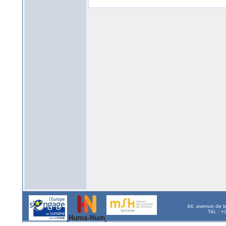
44, avenue de l
Tél. : 