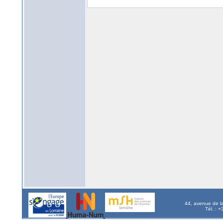
44, avenue de l
Tél. : 