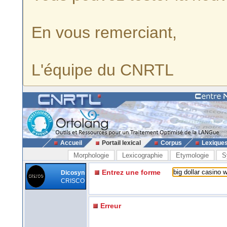
En vous remerciant,
L'équipe du CNRTL
Accueil
Portail lexical
Corpus
Lexique
Morphologie
Lexicographie
Etymologie
S
Entrez une forme
Dicosyn
CRISCO
Erreur