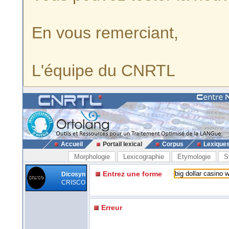
En vous remerciant,
L'équipe du CNRTL
Accueil
Portail lexical
Corpus
Lexique
Morphologie
Lexicographie
Etymologie
S
Entrez une forme
Dicosyn
CRISCO
Erreur