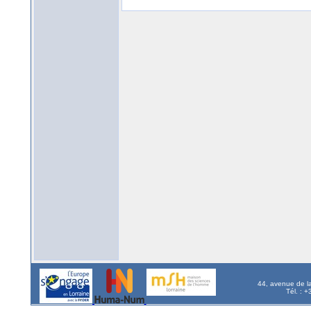
44, avenue de l
Tél. : 