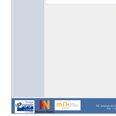
44, avenue de l
Tél. : 