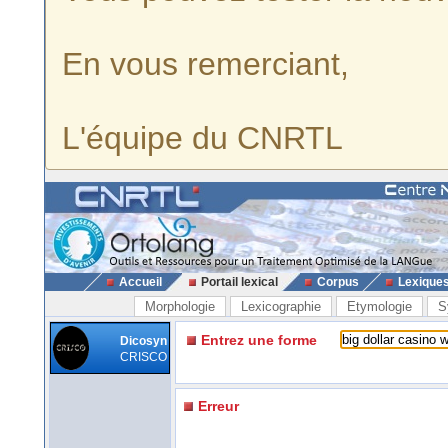
En vous remerciant,
L'équipe du CNRTL
Accueil
Portail lexical
Corpus
Lexique
Morphologie
Lexicographie
Etymologie
S
Entrez une forme
Dicosyn
CRISCO
Erreur