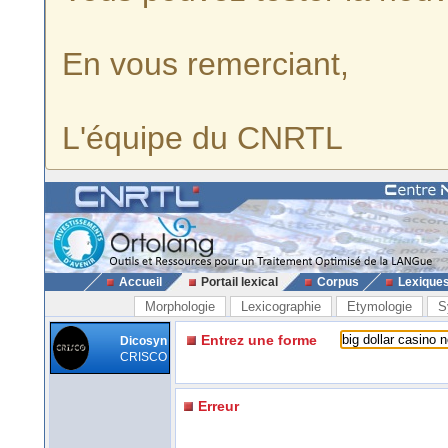
En vous remerciant,
L'équipe du CNRTL
Accueil
Portail lexical
Corpus
Lexique
Morphologie
Lexicographie
Etymologie
S
Entrez une forme
Dicosyn
CRISCO
Erreur