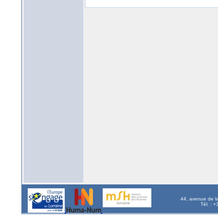
44, avenue de l
Tél. : 