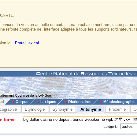
u CNRTL,
services, la version actuelle du portail sera prochainement remplacée par un
 une refonte complète de l'interface adaptée à tous les supports (ordinateurs, t
.
ion ici :
Portail lexical
cal
Corpus
Lexiques
Dictionnaires
Métalexicographie
cographie
Etymologie
Synonymie
Antonymie
Proxémie
C
ne forme
catégorie :