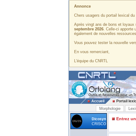
Annonce
Chers usagers du portail lexical d
Après vingt ans de bons et loyaux 
septembre 2026
. Celle-ci apporte
également de nouvelles ressources
Vous pouvez tester la nouvelle vers
En vous remerciant,
L'équipe du CNRTL
Accueil
Portail lexi
Morphologie
Lexi
Entrez u
Dicosyn
CRISCO