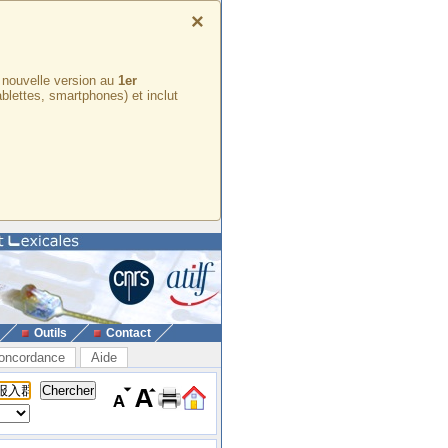
×
e nouvelle version au
1er
ablettes, smartphones) et inclut
Outils
Contact
oncordance
Aide