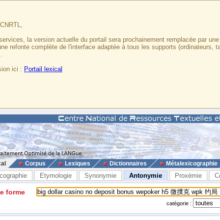
u CNRTL,
services, la version actuelle du portail sera prochainement remplacée par un
 une refonte complète de l'interface adaptée à tous les supports (ordinateurs, t
.
ion ici :
Portail lexical
cal
Corpus
Lexiques
Dictionnaires
Métalexicographie
cographie
Etymologie
Synonymie
Antonymie
Proxémie
C
ne forme
catégorie :