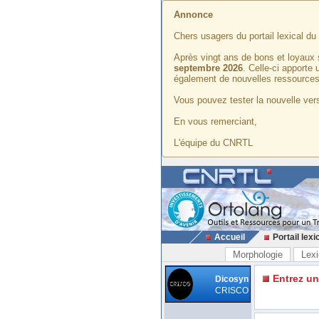
Annonce
Chers usagers du portail lexical d
Après vingt ans de bons et loyaux 
septembre 2026
. Celle-ci apporte
également de nouvelles ressources
Vous pouvez tester la nouvelle vers
En vous remerciant,
L'équipe du CNRTL
Accueil
Portail lexi
Morphologie
Lexi
Entrez u
Dicosyn
CRISCO