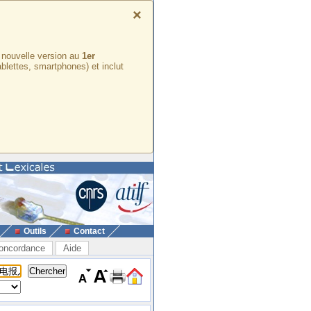
×
e nouvelle version au
1er
ablettes, smartphones) et inclut
Outils
Contact
oncordance
Aide