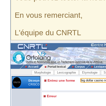
En vous remerciant,
L'équipe du CNRTL
Accueil
Portail lexical
Corpus
Lexique
Morphologie
Lexicographie
Etymologie
S
Entrez une forme
Dicosyn
CRISCO
Erreur