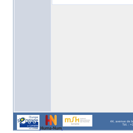
44, avenue de l
Tél. : 