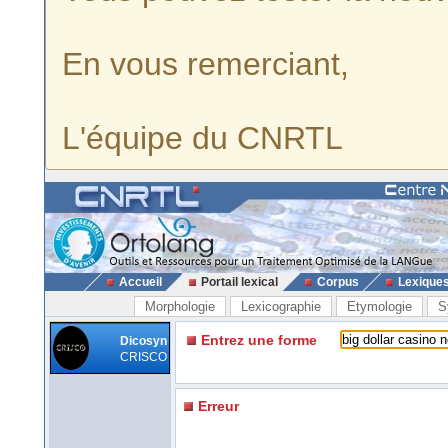
En vous remerciant,
L'équipe du CNRTL
Accueil
Portail lexical
Corpus
Lexique
Morphologie
Lexicographie
Etymologie
S
Entrez une forme
Dicosyn
CRISCO
Erreur