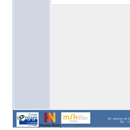
44, avenue de l
Tél. : 