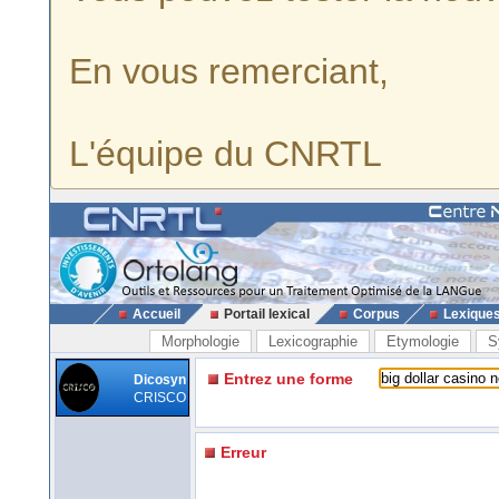
En vous remerciant,
L'équipe du CNRTL
Accueil
Portail lexical
Corpus
Lexique
Morphologie
Lexicographie
Etymologie
S
Entrez une forme
Dicosyn
CRISCO
Erreur