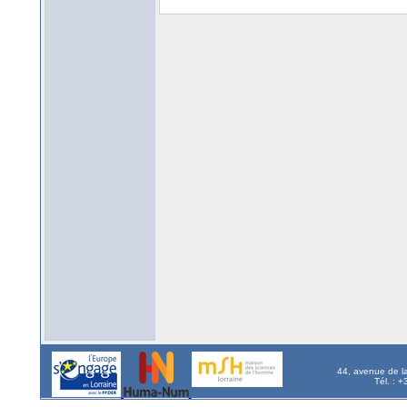
44, avenue de l
Tél. : 