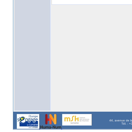
44, avenue de l
Tél. : 