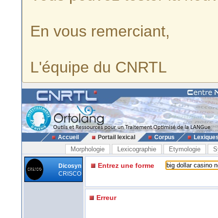
En vous remerciant,
L'équipe du CNRTL
Accueil
Portail lexical
Corpus
Lexique
Morphologie
Lexicographie
Etymologie
S
Entrez une forme
Dicosyn
CRISCO
Erreur