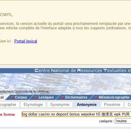
u CNRTL,
services, la version actuelle du portail sera prochainement remplacée par un
 une refonte complète de l'interface adaptée à tous les supports (ordinateurs, t
.
ion ici :
Portail lexical
cal
Corpus
Lexiques
Dictionnaires
Métalexicographie
cographie
Etymologie
Synonymie
Antonymie
Proxémie
C
ne forme
catégorie :