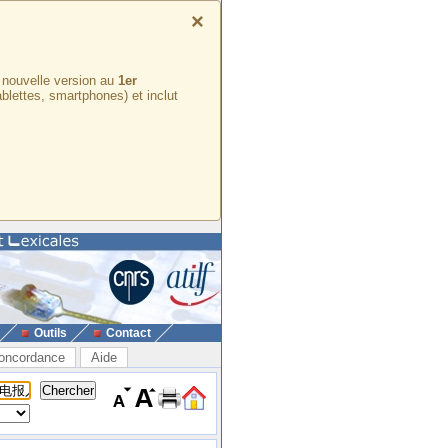
×
e nouvelle version au
1er
ablettes, smartphones) et inclut
Outils
Contact
oncordance
Aide