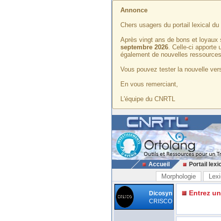
Annonce
Chers usagers du portail lexical d
Après vingt ans de bons et loyaux 
septembre 2026
. Celle-ci apporte
également de nouvelles ressources
Vous pouvez tester la nouvelle vers
En vous remerciant,
L'équipe du CNRTL
Accueil
Portail lexi
Morphologie
Lexi
Entrez u
Dicosyn
CRISCO