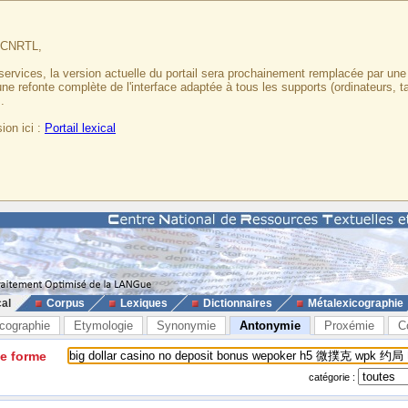
u CNRTL,
services, la version actuelle du portail sera prochainement remplacée par un
 une refonte complète de l'interface adaptée à tous les supports (ordinateurs, t
.
ion ici :
Portail lexical
cal
Corpus
Lexiques
Dictionnaires
Métalexicographie
cographie
Etymologie
Synonymie
Antonymie
Proxémie
C
ne forme
catégorie :