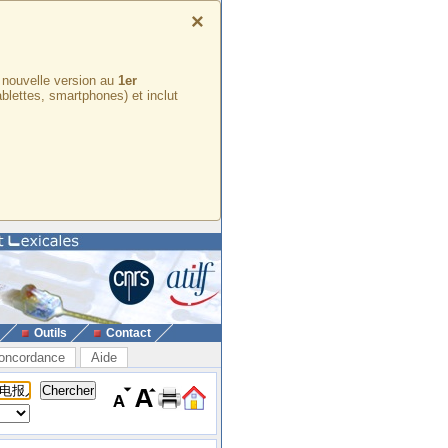
×
e nouvelle version au
1er
ablettes, smartphones) et inclut
Outils
Contact
oncordance
Aide