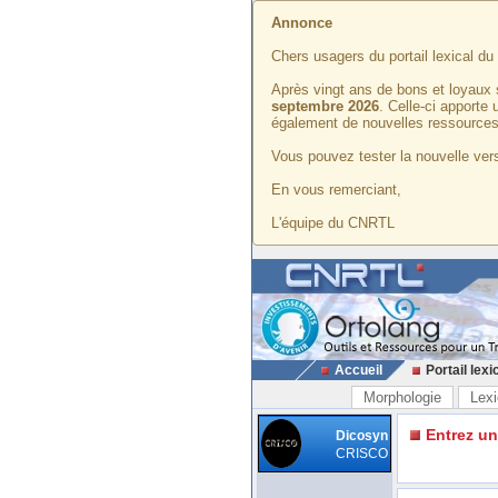
Annonce
Chers usagers du portail lexical d
Après vingt ans de bons et loyaux 
septembre 2026
. Celle-ci apporte
également de nouvelles ressources
Vous pouvez tester la nouvelle vers
En vous remerciant,
L'équipe du CNRTL
Accueil
Portail lexi
Morphologie
Lexi
Entrez u
Dicosyn
CRISCO