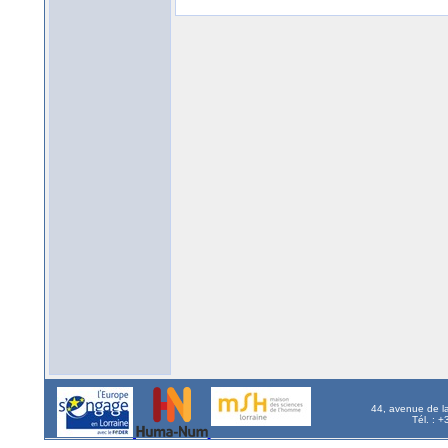
44, avenue de l
Tél. : 