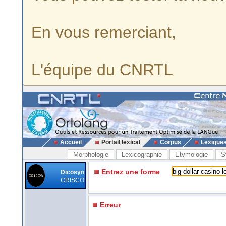
En vous remerciant,
L'équipe du CNRTL
Accueil
Portail lexical
Corpus
Lexique
Morphologie
Lexicographie
Etymologie
S
Entrez une forme
Dicosyn
CRISCO
Erreur