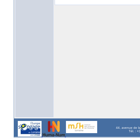
44, avenue de l
Tél. : 