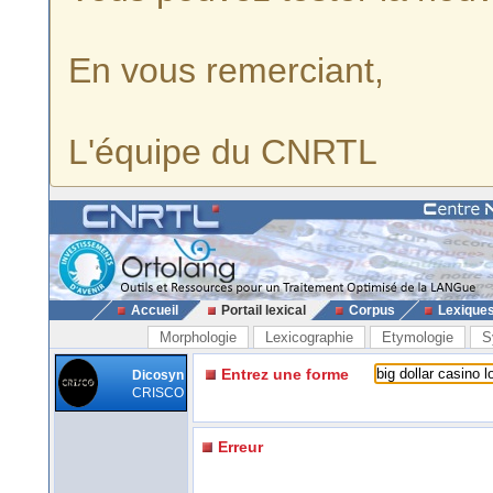
En vous remerciant,
L'équipe du CNRTL
Accueil
Portail lexical
Corpus
Lexique
Morphologie
Lexicographie
Etymologie
S
Entrez une forme
Dicosyn
CRISCO
Erreur