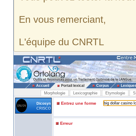
En vous remerciant,
L'équipe du CNRTL
Accueil
Portail lexical
Corpus
Lexique
Morphologie
Lexicographie
Etymologie
S
Entrez une forme
Dicosyn
CRISCO
Erreur