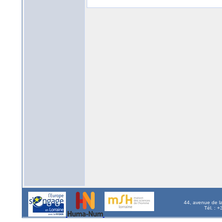
44, avenue de l
Tél. : 