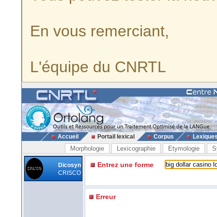
En vous remerciant,
L'équipe du CNRTL
Accueil
Portail lexical
Corpus
Lexique
Morphologie
Lexicographie
Etymologie
S
Entrez une forme
Dicosyn
CRISCO
Erreur