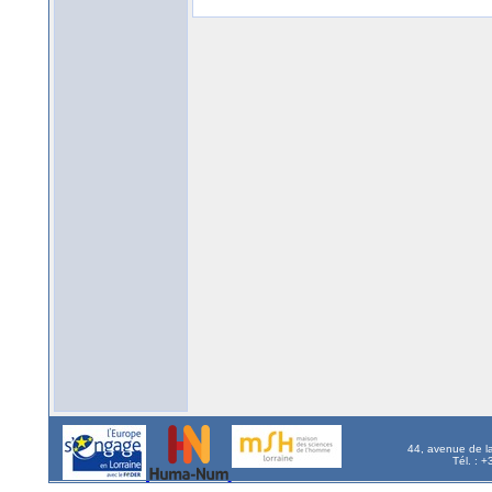
44, avenue de l
Tél. : 