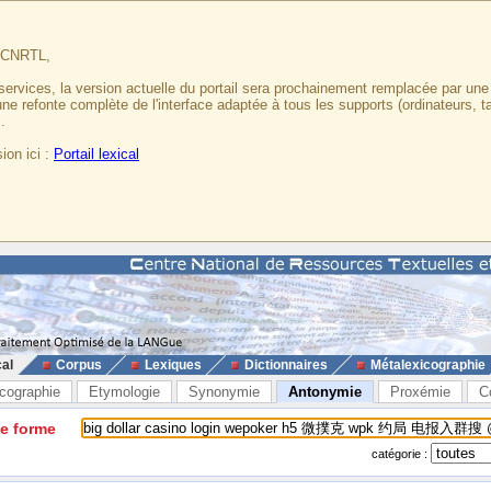
u CNRTL,
services, la version actuelle du portail sera prochainement remplacée par un
 une refonte complète de l'interface adaptée à tous les supports (ordinateurs, t
.
ion ici :
Portail lexical
cal
Corpus
Lexiques
Dictionnaires
Métalexicographie
cographie
Etymologie
Synonymie
Antonymie
Proxémie
C
ne forme
catégorie :