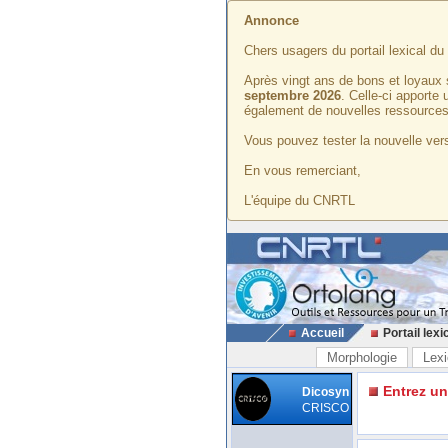
Annonce
Chers usagers du portail lexical d
Après vingt ans de bons et loyaux 
septembre 2026
. Celle-ci apporte
également de nouvelles ressources
Vous pouvez tester la nouvelle vers
En vous remerciant,
L'équipe du CNRTL
Accueil
Portail lexi
Morphologie
Lexi
Entrez u
Dicosyn
CRISCO