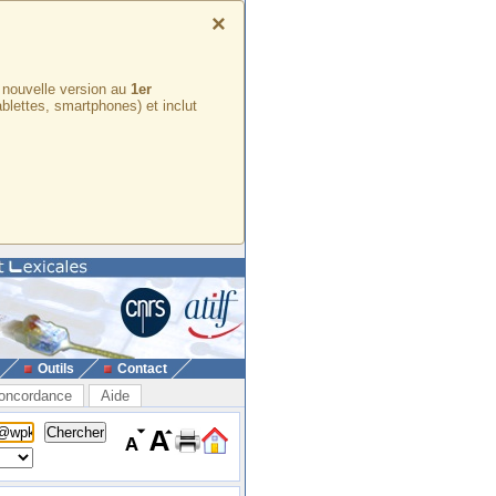
×
e nouvelle version au
1er
ablettes, smartphones) et inclut
Outils
Contact
oncordance
Aide