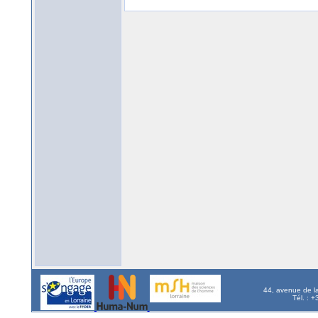
44, avenue de l
Tél. : 