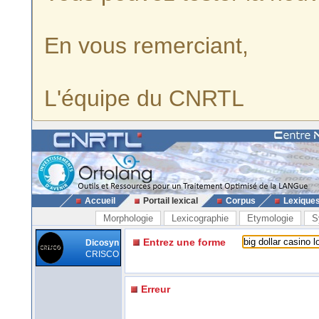
En vous remerciant,
L'équipe du CNRTL
Accueil
Portail lexical
Corpus
Lexique
Morphologie
Lexicographie
Etymologie
S
Entrez une forme
Dicosyn
CRISCO
Erreur