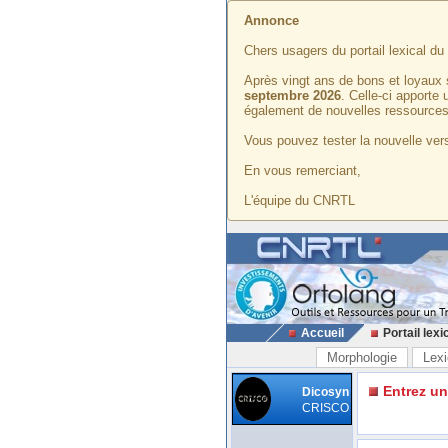
Annonce
Chers usagers du portail lexical d
Après vingt ans de bons et loyaux 
septembre 2026
. Celle-ci apporte
également de nouvelles ressources
Vous pouvez tester la nouvelle vers
En vous remerciant,
L'équipe du CNRTL
Accueil
Portail lexi
Morphologie
Lexi
Entrez u
Dicosyn
CRISCO