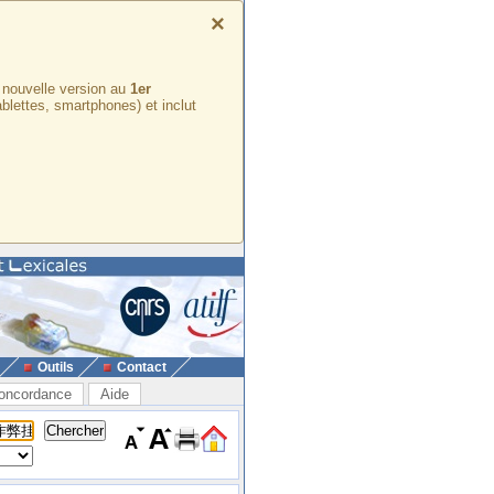
×
e nouvelle version au
1er
ablettes, smartphones) et inclut
Outils
Contact
oncordance
Aide