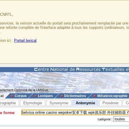
u CNRTL,
services, la version actuelle du portail sera prochainement remplacée par un
 une refonte complète de l'interface adaptée à tous les supports (ordinateurs, t
.
ion ici :
Portail lexical
cal
Corpus
Lexiques
Dictionnaires
Métalexicographie
cographie
Etymologie
Synonymie
Antonymie
Proxémie
C
ne forme
catégorie :