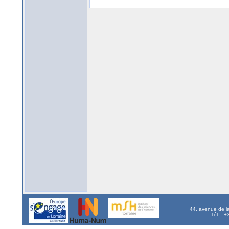
44, avenue de l
Tél. : 