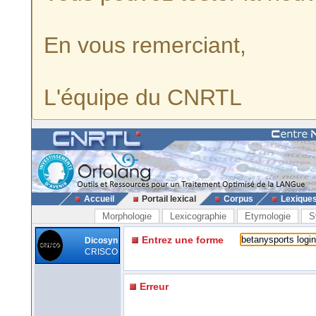
En vous remerciant,
L'équipe du CNRTL
Accueil
Portail lexical
Corpus
Lexique
Morphologie
Lexicographie
Etymologie
S
Entrez une forme
Dicosyn
CRISCO
Erreur