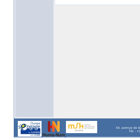
44, avenue de l
Tél. : 