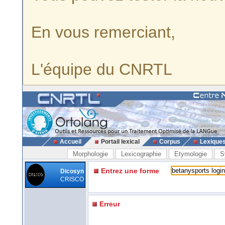
En vous remerciant,
L'équipe du CNRTL
Accueil
Portail lexical
Corpus
Lexique
Morphologie
Lexicographie
Etymologie
S
Entrez une forme
Dicosyn
CRISCO
Erreur