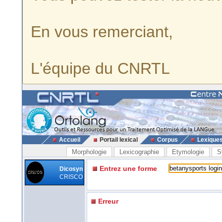
En vous remerciant,
L'équipe du CNRTL
Accueil
Portail lexical
Corpus
Lexique
Morphologie
Lexicographie
Etymologie
S
Entrez une forme
Dicosyn
CRISCO
Erreur