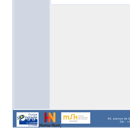
44, avenue de l
Tél. : 