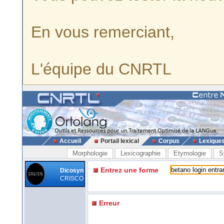
En vous remerciant,
L'équipe du CNRTL
Accueil
Portail lexical
Corpus
Lexique
Morphologie
Lexicographie
Etymologie
S
Entrez une forme
Dicosyn
CRISCO
Erreur