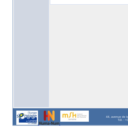
44, avenue de l
Tél. : 