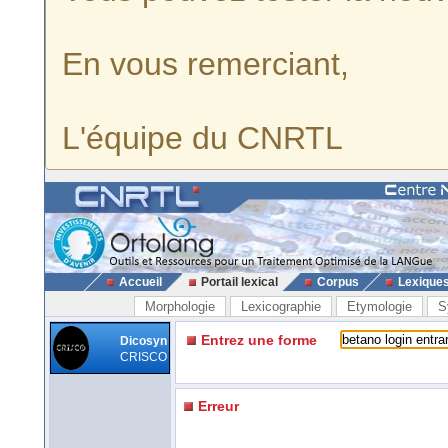
En vous remerciant,
L'équipe du CNRTL
Accueil
Portail lexical
Corpus
Lexique
Morphologie
Lexicographie
Etymologie
S
Entrez une forme
Dicosyn
CRISCO
Erreur