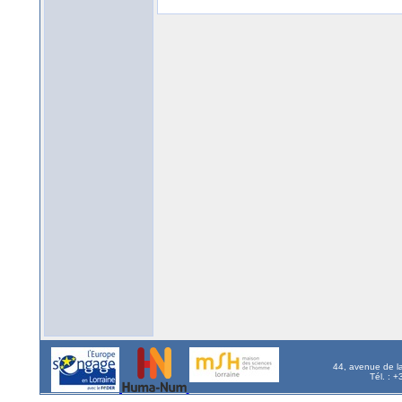
44, avenue de l
Tél. : 